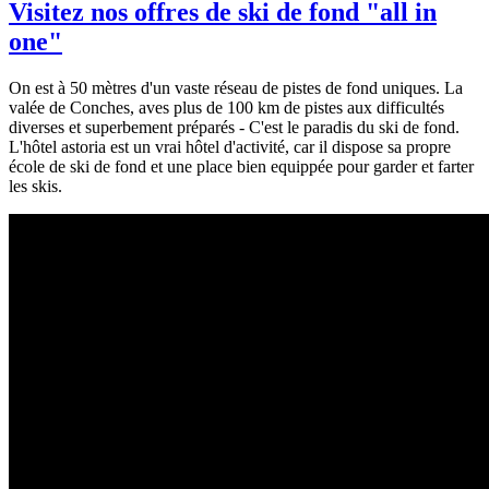
Visitez nos offres de ski de fond "all in
one"
On est à 50 mètres d'un vaste réseau de pistes de fond uniques. La
valée de Conches, aves plus de 100 km de pistes aux difficultés
diverses et superbement préparés - C'est le paradis du ski de fond.
L'hôtel astoria est un vrai hôtel d'activité, car il dispose sa propre
école de ski de fond et une place bien equippée pour garder et farter
les skis.