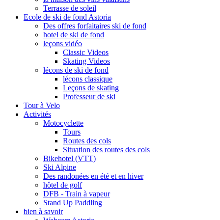
Terrasse de soleil
Ecole de ski de fond Astoria
Des offres forfaitaires ski de fond
hotel de ski de fond
leçons vidéo
Classic Videos
Skating Videos
lécons de ski de fond
lécons classique
Leçons de skating
Professeur de ski
Tour à Velo
Activités
Motocyclette
Tours
Routes des cols
Situation des routes des cols
Bikehotel (VTT)
Ski Alpine
Des randonées en été et en hiver
hôtel de golf
DFB - Train à vapeur
Stand Up Paddling
bien à savoir