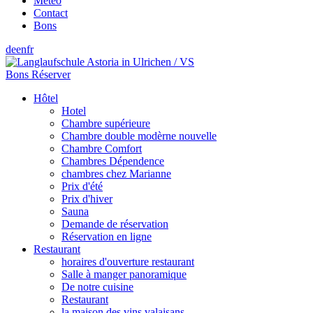
Météo
Contact
Bons
de
en
fr
Bons
Réserver
Hôtel
Hotel
Chambre supérieure
Chambre double modèrne nouvelle
Chambre Comfort
Chambres Dépendence
chambres chez Marianne
Prix d'été
Prix d'hiver
Sauna
Demande de réservation
Réservation en ligne
Restaurant
horaires d'ouverture restaurant
Salle à manger panoramique
De notre cuisine
Restaurant
la maison des vins valaisans