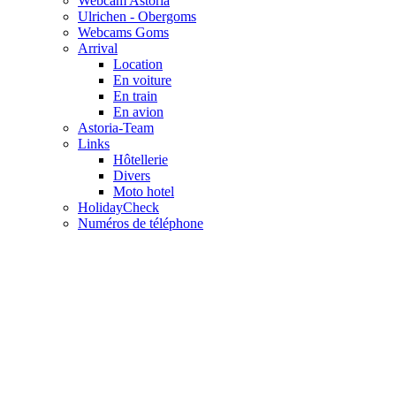
Webcam Astoria
Ulrichen - Obergoms
Webcams Goms
Arrival
Location
En voiture
En train
En avion
Astoria-Team
Links
Hôtellerie
Divers
Moto hotel
HolidayCheck
Numéros de téléphone