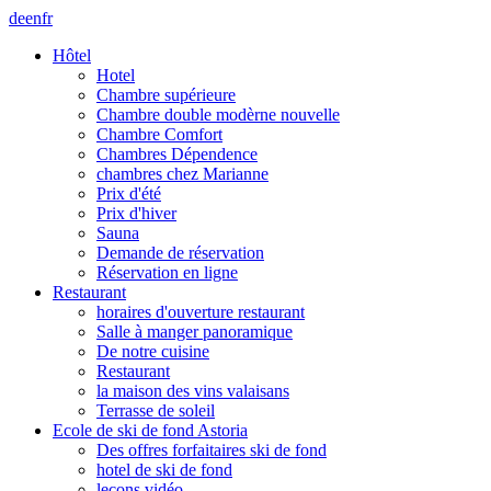
de
en
fr
Hôtel
Hotel
Chambre supérieure
Chambre double modèrne nouvelle
Chambre Comfort
Chambres Dépendence
chambres chez Marianne
Prix d'été
Prix d'hiver
Sauna
Demande de réservation
Réservation en ligne
Restaurant
horaires d'ouverture restaurant
Salle à manger panoramique
De notre cuisine
Restaurant
la maison des vins valaisans
Terrasse de soleil
Ecole de ski de fond Astoria
Des offres forfaitaires ski de fond
hotel de ski de fond
leçons vidéo