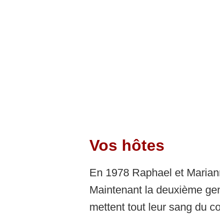
Leç
Prix d'été
Pro
Prix d'hiver
Sauna
Demande de réservation
Réservation en ligne
Vos hôtes
En 1978 Raphael et Mariann
Maintenant la deuxième gen
mettent tout leur sang du co