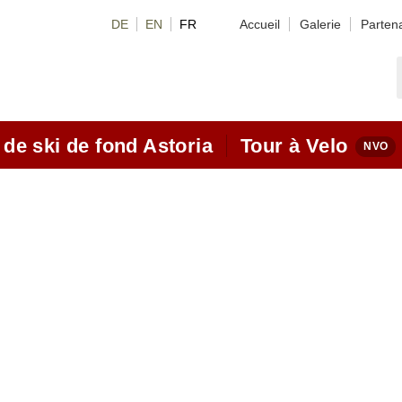
DE
EN
FR
Accueil
Galerie
Parten
 de ski de fond Astoria
Tour à Velo
 offres forfaitaires ski de
Motoc
nd
Tours
Routes
el de ski de fond
Situat
çons vidéo
Bikeh
ssic Videos
Ski A
ting Videos
Des r
cons de ski de fond
hiver
ons classique