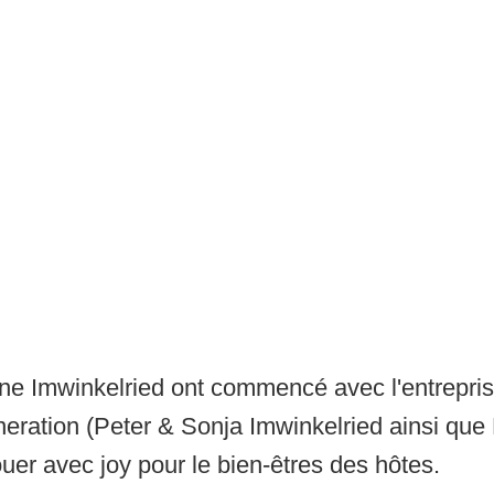
ons de skating
hôtel
fesseur de ski
DFB -
Stand
e Imwinkelried ont commencé avec l'entreprise
eration (Peter & Sonja Imwinkelried ainsi que 
uer avec joy pour le bien-êtres des hôtes.