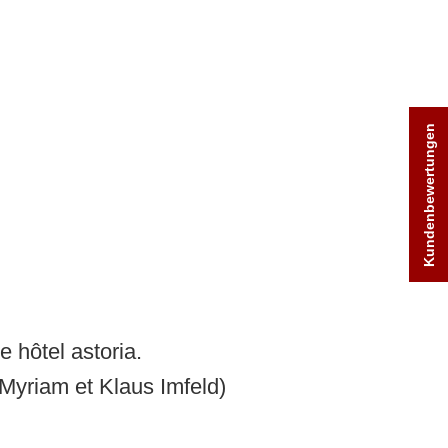
Astoria-Team
 de golf
Links
 Train à vapeur
Hôtellerie
 Up Paddling
Divers
Moto hotel
HolidayCheck
Numéros de téléphone
 hôtel astoria.
Myriam et Klaus Imfeld)