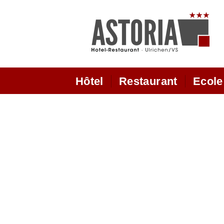
Hôtel
Restaurant
Ecole
Hotel
horaires d'ouverture
Des
restaurant
fo
Chambre supérieure
Salle à manger panoramique
hot
Chambre double modèrne
nouvelle
De notre cuisine
le
Cla
Chambre Comfort
Restaurant
Ska
Chambres Dépendence
la maison des vins valaisans
lé
chambres chez Marianne
Terrasse de soleil
léc