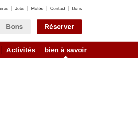
aires
Jobs
Météo
Contact
Bons
Bons
Réserver
Activités
bien à savoir
yclette
Webcam Astoria
Ulrichen - Obergoms
 des cols
Webcams Goms
ion des routes des cols
otel (VTT)
Arrival
Location
lpine
En voiture
andonées en été et en
En train
En avion