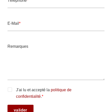
Téléphone
*
Champ obligatoire
E-Mail
*
Champ obligatoire
Remarques
J'ai lu et accepté la
politique de
confidentialité
.
*
Champ obligatoire