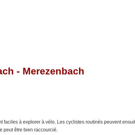
ons de skating
hôtel
fesseur de ski
DFB -
Stand
ach - Merezenbach
 faciles à explorer à vélo. Les cyclistes routinés peuvent ensuit
 peut être bien raccourcié.