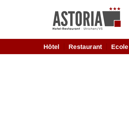
Hôtel
Restaurant
Ecole
Hotel
horaires d'ouverture
Des
restaurant
fo
Chambre supérieure
Salle à manger panoramique
hot
Chambre double modèrne
nouvelle
De notre cuisine
le
Cla
Chambre Comfort
Restaurant
Ska
Chambres Dépendence
la maison des vins valaisans
lé
chambres chez Marianne
Terrasse de soleil
léc