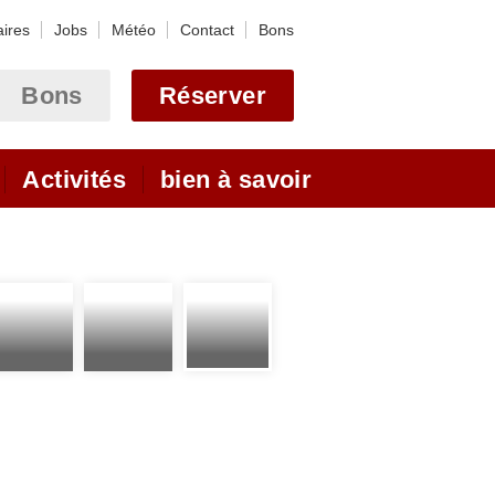
aires
Jobs
Météo
Contact
Bons
Bons
Réserver
Activités
bien à savoir
yclette
Webcam Astoria
Ulrichen - Obergoms
 des cols
Webcams Goms
ion des routes des cols
otel (VTT)
Arrival
Location
lpine
En voiture
andonées en été et en
En train
En avion