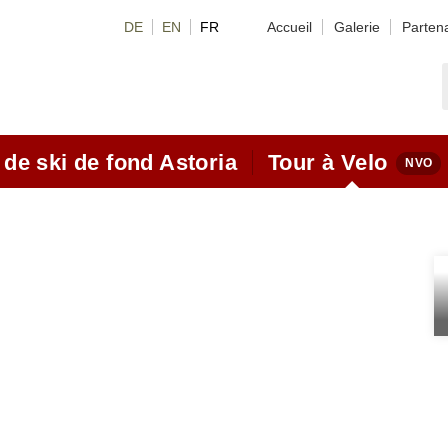
DE
EN
FR
Accueil
Galerie
Parten
 de ski de fond Astoria
Tour à Velo
 offres forfaitaires ski de
Motoc
nd
Tours
Routes
el de ski de fond
Situat
çons vidéo
Bikeh
ssic Videos
Ski A
ting Videos
Des r
cons de ski de fond
hiver
ons classique