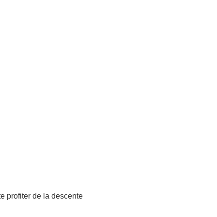
Astoria-Team
 de golf
Links
 Train à vapeur
Hôtellerie
 Up Paddling
Divers
Moto hotel
HolidayCheck
Numéros de téléphone
e profiter de la descente