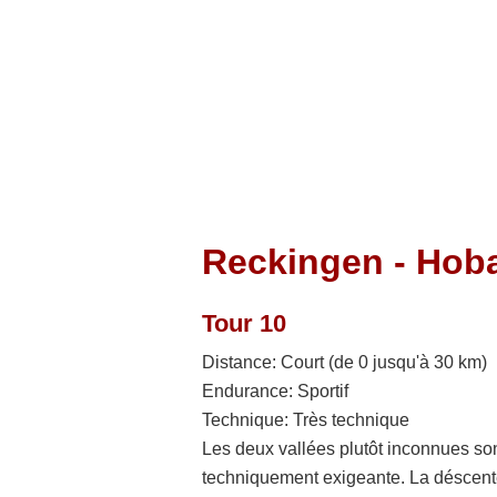
Leç
Prix d'été
Pro
Prix d'hiver
Sauna
Demande de réservation
Réservation en ligne
Reckingen - Hob
Tour 10
Distance
:
Court (de 0 jusqu'à 30 km)
Endurance
:
Sportif
Technique
:
Très technique
Les deux vallées plutôt inconnues sont
techniquement exigeante. La déscente