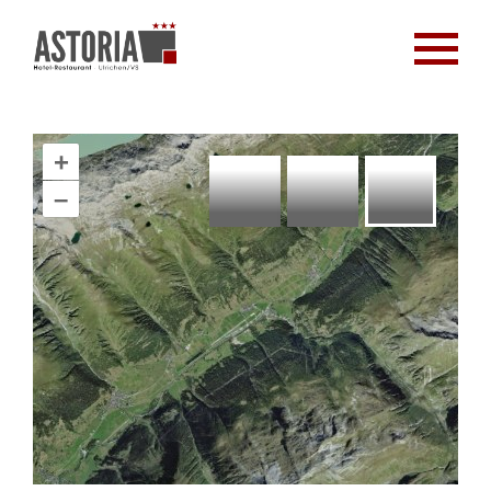
+
+
+
+
+
+
+
+
+
+
+
+
+
+
+
+
+
+
+
+
+
+
+
+
+
+
+
+
+
+
+
+
+
+
+
+
+
+
+
+
+
+
+
+
+
+
+
+
+
+