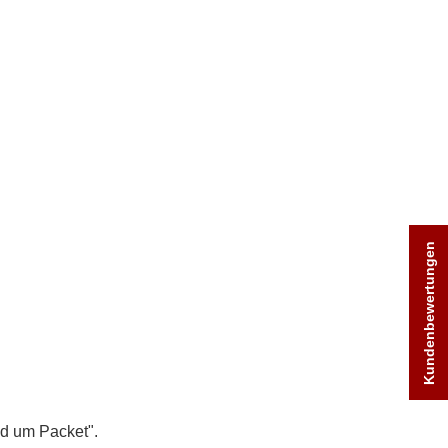
Astoria-Team
Golfhotel
Links
DFB - Dampfbahn Furka
Hotellerie
Stand Up Paddling
Divers
Motorradhotel
HolidayCheck
Telefonnummern
nd um Packet".