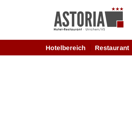
Hotelbereich
Restaurant
Hotelbereich
Öffnungszeiten + Spei
Doppelzimmer Superior
Panorama Speisesaal
Doppelzimmer Modern Neu
Aus der Küche
Doppelzimmer Komfort
Restaurant
Dépendence Zimmer
Walliser Weinhaus
Chez Marianne Zimmer
Sonnenterrase
Preise Sommer