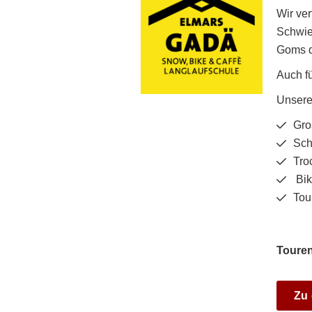
Wir ver
Schwie
Goms d
Auch fü
Unsere
Gro
Sch
Tro
Bik
Tou
Touren
Zu