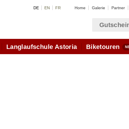
DE
EN
FR
Home
Galerie
Partner
Gutschei
Langlaufschule Astoria
Biketouren
sen
Langlauf Pauschalen
Langlaufhotel
Video Lektionen Langlauf
Z
Klassik-Videos
Skating Videos
Langlaufunterricht
Klassik-Unterricht
Skating-Unterricht