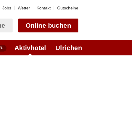
Jobs
Wetter
Kontakt
Gutscheine
ne
Online buchen
Aktivhotel
Ulrichen
Motorradhotel
Webcam Astoria
Touren
Ulrichen im Obergoms
Pässe
Webcams Obergoms
ustand der Pässe
Bikehotel (MTB)
Anreise
Biketouren Goms
Lageplan
Mit dem Auto
Ski Alpin
Mit der Bahn
Mit dem Fluzeug
Wandern + Winterwandern