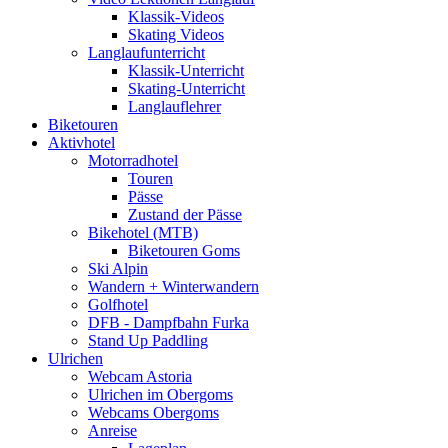
Klassik-Videos
Skating Videos
Langlaufunterricht
Klassik-Unterricht
Skating-Unterricht
Langlauflehrer
Biketouren
Aktivhotel
Motorradhotel
Touren
Pässe
Zustand der Pässe
Bikehotel (MTB)
Biketouren Goms
Ski Alpin
Wandern + Winterwandern
Golfhotel
DFB - Dampfbahn Furka
Stand Up Paddling
Ulrichen
Webcam Astoria
Ulrichen im Obergoms
Webcams Obergoms
Anreise