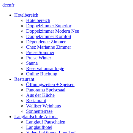
de
en
fr
Hotelbereich
Hotelbereich
Doppelzimmer Superior
Doppelzimmer Modern Neu
Doppelzimmer Komfort
Dépendence Zimmer
Chez Marianne Zimmer
Preise Sommer
Preise Winter
Sauna
Reservationsanfrage
Online Buchung
Restaurant
Öffnungszeiten + Speisen
Panorama Speisesaal
Aus der Küche
Restaurant
Walliser Weinhaus
Sonnenterrase
Langlaufschule Astoria
Langlauf Pauschalen
Langlaufhotel
Video Lektionen Langlauf