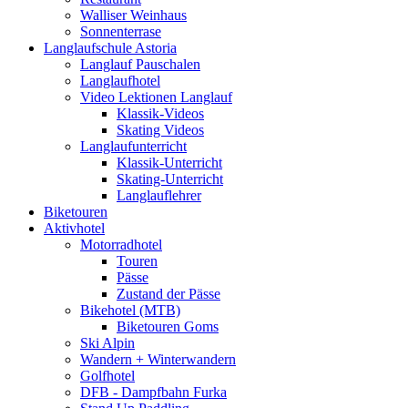
Walliser Weinhaus
Sonnenterrase
Langlaufschule Astoria
Langlauf Pauschalen
Langlaufhotel
Video Lektionen Langlauf
Klassik-Videos
Skating Videos
Langlaufunterricht
Klassik-Unterricht
Skating-Unterricht
Langlauflehrer
Biketouren
Aktivhotel
Motorradhotel
Touren
Pässe
Zustand der Pässe
Bikehotel (MTB)
Biketouren Goms
Ski Alpin
Wandern + Winterwandern
Golfhotel
DFB - Dampfbahn Furka